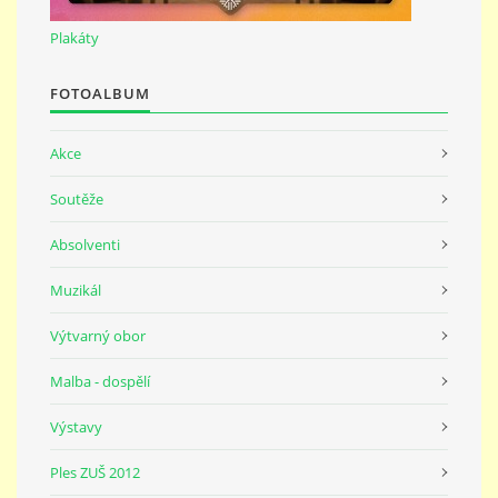
691 23
Plakáty
© 2026 eStránky.cz
|
Tisk
|
Nahoru ↑
FOTOALBUM
Akce
Soutěže
Absolventi
Muzikál
Výtvarný obor
Malba - dospělí
Výstavy
Ples ZUŠ 2012