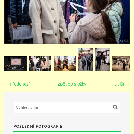
STUDIJNÍ OBORY
GALERIE
VIDEA - FILMOVÁ TVORBA
PEDAGOGICKÝ SBOR
← Předchozí
Zpět do složky
Další →
DOKUMENTY / KE STAŽENÍ
KURZY
POSLEDNÍ FOTOGRAFIE
KONTAKTY