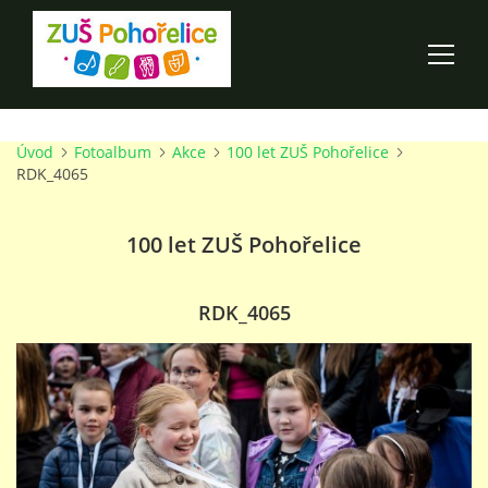
Úvod
Fotoalbum
Akce
100 let ZUŠ Pohořelice
ÚVOD
RDK_4065
100 LET ZUŠ POHOŘELICE
100 let ZUŠ Pohořelice
AKCE ŠKOLY
RDK_4065
O ŠKOLE
PRO RODIČE
TALENTOVÉ ZKOUŠKY