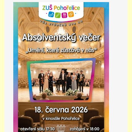
PŘÍMĚSTSKÝ TÁBOR
MISS VÝTVARNÝ MODEL
ZAMĚSTNÁNÍ
DOTACE
GDPR
ZUŠ Pohořelice
Školní 462
Pohořelice