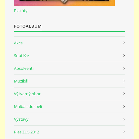
691 23
Plakáty
© 2026 eStránky.cz
|
Tisk
|
Nahoru ↑
FOTOALBUM
Akce
Soutěže
Absolventi
Muzikál
Výtvarný obor
Malba - dospělí
Výstavy
Ples ZUŠ 2012