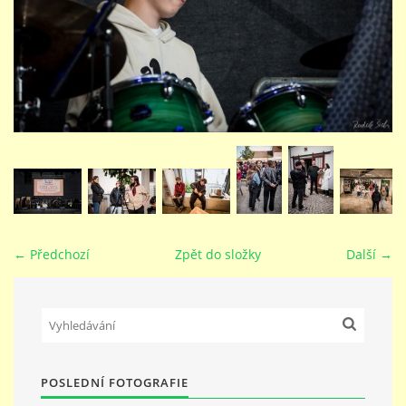
STUDIJNÍ OBORY
GALERIE
VIDEA - FILMOVÁ TVORBA
PEDAGOGICKÝ SBOR
← Předchozí
Zpět do složky
Další →
DOKUMENTY / KE STAŽENÍ
KURZY
POSLEDNÍ FOTOGRAFIE
KONTAKTY