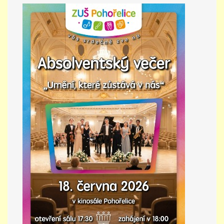
PŘÍMĚSTSKÝ TÁBOR
MISS VÝTVARNÝ MODEL
ZAMĚSTNÁNÍ
DOTACE
GDPR
ZUŠ Pohořelice
Školní 462
Pohořelice