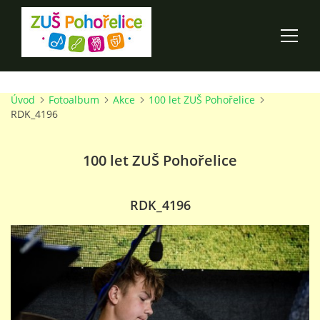
Úvod
Fotoalbum
Akce
100 let ZUŠ Pohořelice
ÚVOD
RDK_4196
100 LET ZUŠ POHOŘELICE
100 let ZUŠ Pohořelice
AKCE ŠKOLY
RDK_4196
O ŠKOLE
PRO RODIČE
TALENTOVÉ ZKOUŠKY