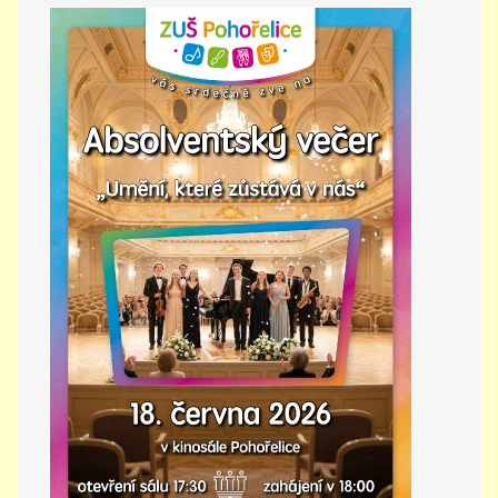
PŘÍMĚSTSKÝ TÁBOR
MISS VÝTVARNÝ MODEL
ZAMĚSTNÁNÍ
DOTACE
GDPR
ZUŠ Pohořelice
Školní 462
Pohořelice