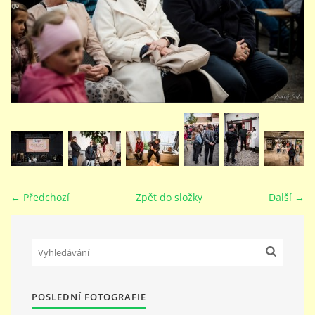
STUDIJNÍ OBORY
GALERIE
VIDEA - FILMOVÁ TVORBA
PEDAGOGICKÝ SBOR
← Předchozí
Zpět do složky
Další →
DOKUMENTY / KE STAŽENÍ
KURZY
POSLEDNÍ FOTOGRAFIE
KONTAKTY