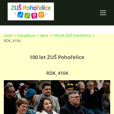
Úvod
Fotoalbum
Akce
100 let ZUŠ Pohořelice
ÚVOD
RDK_4104
100 LET ZUŠ POHOŘELICE
100 let ZUŠ Pohořelice
AKCE ŠKOLY
RDK_4104
O ŠKOLE
PRO RODIČE
TALENTOVÉ ZKOUŠKY