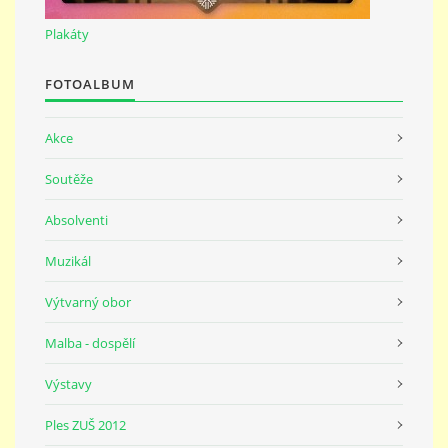
691 23
Plakáty
© 2026 eStránky.cz
|
Tisk
|
Nahoru ↑
FOTOALBUM
Akce
Soutěže
Absolventi
Muzikál
Výtvarný obor
Malba - dospělí
Výstavy
Ples ZUŠ 2012