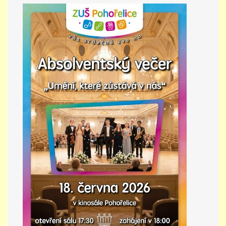
PŘÍMĚSTSKÝ TÁBOR
MISS VÝTVARNÝ MODEL
ZAMĚSTNÁNÍ
DOTACE
GDPR
ZUŠ Pohořelice
Školní 462
Pohořelice