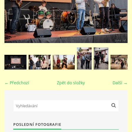
STUDIJNÍ OBORY
GALERIE
VIDEA - FILMOVÁ TVORBA
PEDAGOGICKÝ SBOR
← Předchozí
Zpět do složky
Další →
DOKUMENTY / KE STAŽENÍ
KURZY
POSLEDNÍ FOTOGRAFIE
KONTAKTY