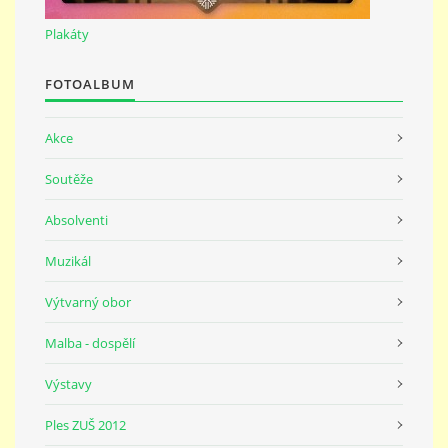
691 23
Plakáty
© 2026 eStránky.cz
|
Tisk
|
Nahoru ↑
FOTOALBUM
Akce
Soutěže
Absolventi
Muzikál
Výtvarný obor
Malba - dospělí
Výstavy
Ples ZUŠ 2012