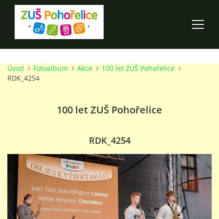
Úvod
Fotoalbum
Akce
100 let ZUŠ Pohořelice
ÚVOD
RDK_4254
100 LET ZUŠ POHOŘELICE
100 let ZUŠ Pohořelice
AKCE ŠKOLY
RDK_4254
O ŠKOLE
PRO RODIČE
TALENTOVÉ ZKOUŠKY