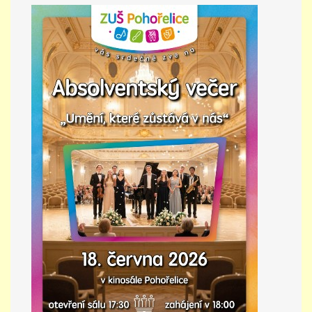
PŘÍMĚSTSKÝ TÁBOR
MISS VÝTVARNÝ MODEL
ZAMĚSTNÁNÍ
DOTACE
GDPR
ZUŠ Pohořelice
Školní 462
Pohořelice