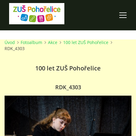
Úvod
Fotoalbum
Akce
100 let ZUŠ Pohořelice
ÚVOD
RDK_4303
100 LET ZUŠ POHOŘELICE
100 let ZUŠ Pohořelice
AKCE ŠKOLY
RDK_4303
O ŠKOLE
PRO RODIČE
TALENTOVÉ ZKOUŠKY