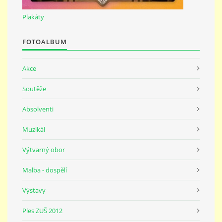
691 23
Plakáty
© 2026 eStránky.cz
|
Tisk
|
Nahoru ↑
FOTOALBUM
Akce
Soutěže
Absolventi
Muzikál
Výtvarný obor
Malba - dospělí
Výstavy
Ples ZUŠ 2012