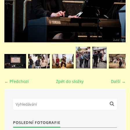
STUDIJNÍ OBORY
GALERIE
VIDEA - FILMOVÁ TVORBA
PEDAGOGICKÝ SBOR
← Předchozí
Zpět do složky
Další →
DOKUMENTY / KE STAŽENÍ
KURZY
POSLEDNÍ FOTOGRAFIE
KONTAKTY