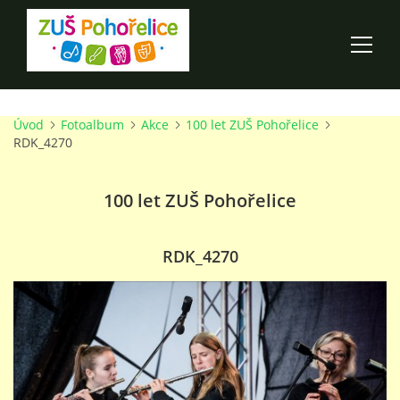
Úvod
Fotoalbum
Akce
100 let ZUŠ Pohořelice
ÚVOD
RDK_4270
100 LET ZUŠ POHOŘELICE
100 let ZUŠ Pohořelice
AKCE ŠKOLY
RDK_4270
O ŠKOLE
PRO RODIČE
TALENTOVÉ ZKOUŠKY