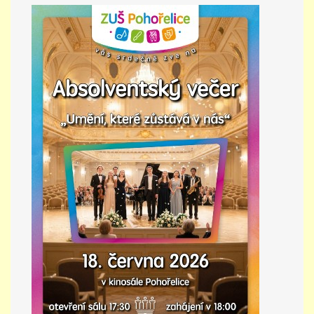
PŘÍMĚSTSKÝ TÁBOR
MISS VÝTVARNÝ MODEL
ZAMĚSTNÁNÍ
DOTACE
GDPR
ZUŠ Pohořelice
Školní 462
Pohořelice