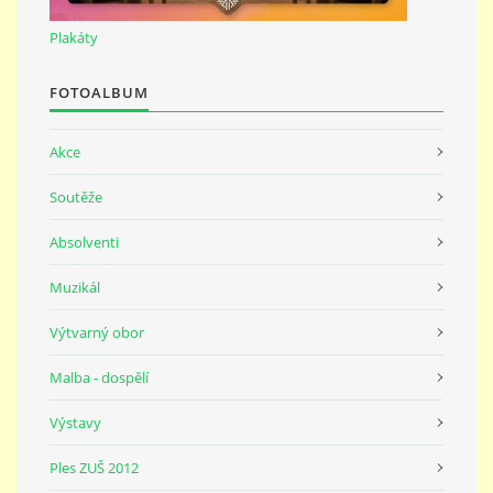
691 23
Plakáty
© 2026 eStránky.cz
|
Tisk
|
Nahoru ↑
FOTOALBUM
Akce
Soutěže
Absolventi
Muzikál
Výtvarný obor
Malba - dospělí
Výstavy
Ples ZUŠ 2012