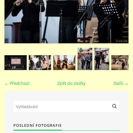
STUDIJNÍ OBORY
GALERIE
VIDEA - FILMOVÁ TVORBA
PEDAGOGICKÝ SBOR
← Předchozí
Zpět do složky
Další →
DOKUMENTY / KE STAŽENÍ
KURZY
POSLEDNÍ FOTOGRAFIE
KONTAKTY