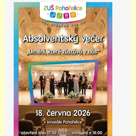
PŘÍMĚSTSKÝ TÁBOR
MISS VÝTVARNÝ MODEL
ZAMĚSTNÁNÍ
DOTACE
GDPR
ZUŠ Pohořelice
Školní 462
Pohořelice