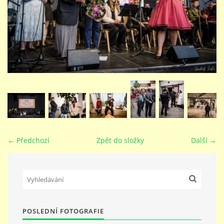
STUDIJNÍ OBORY
GALERIE
VIDEA - FILMOVÁ TVORBA
PEDAGOGICKÝ SBOR
← Předchozí
Zpět do složky
Další →
DOKUMENTY / KE STAŽENÍ
KURZY
POSLEDNÍ FOTOGRAFIE
KONTAKTY