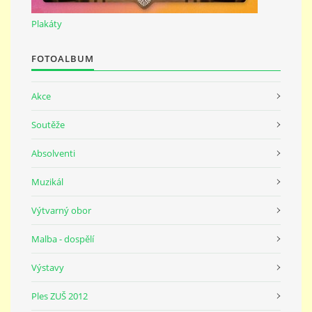
691 23
Plakáty
© 2026 eStránky.cz
|
Tisk
|
Nahoru ↑
FOTOALBUM
Akce
Soutěže
Absolventi
Muzikál
Výtvarný obor
Malba - dospělí
Výstavy
Ples ZUŠ 2012