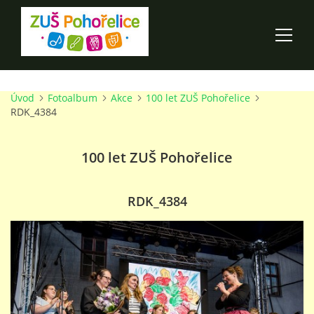
Úvod
Fotoalbum
Akce
100 let ZUŠ Pohořelice
ÚVOD
RDK_4384
100 LET ZUŠ POHOŘELICE
100 let ZUŠ Pohořelice
AKCE ŠKOLY
RDK_4384
O ŠKOLE
PRO RODIČE
TALENTOVÉ ZKOUŠKY