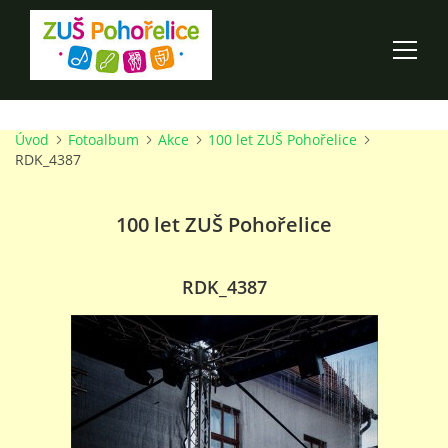
Úvod
Fotoalbum
Akce
100 let ZUŠ Pohořelice
ÚVOD
RDK_4387
100 LET ZUŠ POHOŘELICE
100 let ZUŠ Pohořelice
AKCE ŠKOLY
RDK_4387
O ŠKOLE
PRO RODIČE
TALENTOVÉ ZKOUŠKY