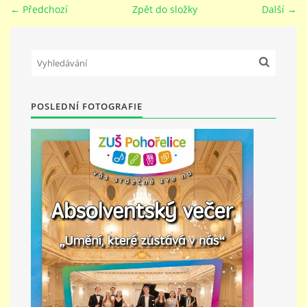
← Předchozí
Zpět do složky
Další →
PŘÍMĚSTSKÝ TÁBOR
MISS VÝTVARNÝ MODEL
POSLEDNÍ FOTOGRAFIE
ZAMĚSTNÁNÍ
DOTACE
GDPR
ZUŠ Pohořelice
Školní 462
Pohořelice