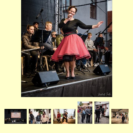
STUDIJNÍ OBORY
GALERIE
VIDEA - FILMOVÁ TVORBA
PEDAGOGICKÝ SBOR
DOKUMENTY / KE STAŽENÍ
KURZY
KONTAKTY