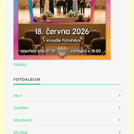
691 23
© 2026 eStránky.cz
|
Tisk
|
Nahoru ↑
Plakáty
FOTOALBUM
Akce
Soutěže
Absolventi
Muzikál