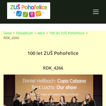
Úvod
Fotoalbum
Akce
100 let ZUŠ Pohořelice
ÚVOD
RDK_4266
100 LET ZUŠ POHOŘELICE
100 let ZUŠ Pohořelice
AKCE ŠKOLY
RDK_4266
O ŠKOLE
PRO RODIČE
TALENTOVÉ ZKOUŠKY