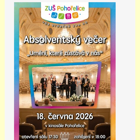
PŘÍMĚSTSKÝ TÁBOR
MISS VÝTVARNÝ MODEL
ZAMĚSTNÁNÍ
DOTACE
GDPR
ZUŠ Pohořelice
Školní 462
Pohořelice