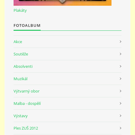
691 23
Plakáty
© 2026 eStránky.cz
|
Tisk
|
Nahoru ↑
FOTOALBUM
Akce
Soutěže
Absolventi
Muzikál
Výtvarný obor
Malba - dospělí
Výstavy
Ples ZUŠ 2012