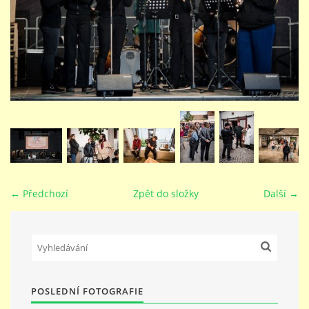
STUDIJNÍ OBORY
GALERIE
VIDEA - FILMOVÁ TVORBA
PEDAGOGICKÝ SBOR
← Předchozí
Zpět do složky
Další →
DOKUMENTY / KE STAŽENÍ
KURZY
POSLEDNÍ FOTOGRAFIE
KONTAKTY