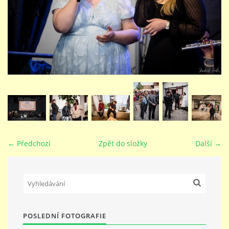
STUDIJNÍ OBORY
GALERIE
VIDEA - FILMOVÁ TVORBA
PEDAGOGICKÝ SBOR
← Předchozí
Zpět do složky
Další →
DOKUMENTY / KE STAŽENÍ
KURZY
POSLEDNÍ FOTOGRAFIE
KONTAKTY