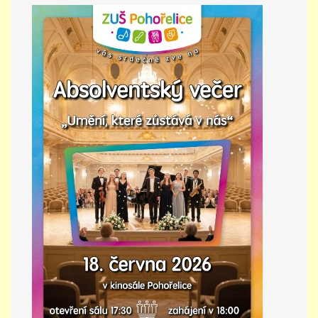
PŘÍMĚSTSKÝ TÁBOR
MISS VÝTVARNÝ MODEL
ZAMĚSTNÁNÍ
DOTACE
GDPR
ZUŠ Pohořelice
Školní 462
Pohořelice