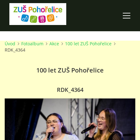
Úvod
Fotoalbum
Akce
100 let ZUŠ Pohořelice
ÚVOD
RDK_4364
100 LET ZUŠ POHOŘELICE
100 let ZUŠ Pohořelice
AKCE ŠKOLY
RDK_4364
O ŠKOLE
PRO RODIČE
TALENTOVÉ ZKOUŠKY