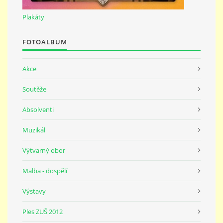
691 23
Plakáty
© 2026 eStránky.cz
|
Tisk
|
Nahoru ↑
FOTOALBUM
Akce
Soutěže
Absolventi
Muzikál
Výtvarný obor
Malba - dospělí
Výstavy
Ples ZUŠ 2012