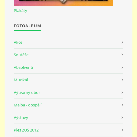
691 23
Plakáty
© 2026 eStránky.cz
|
Tisk
|
Nahoru ↑
FOTOALBUM
Akce
Soutěže
Absolventi
Muzikál
Výtvarný obor
Malba - dospělí
Výstavy
Ples ZUŠ 2012