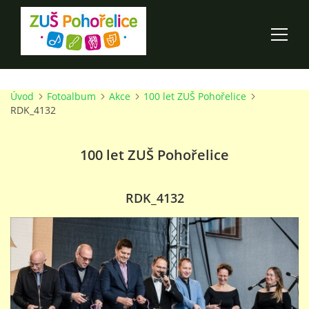
Úvod
Fotoalbum
Akce
100 let ZUŠ Pohořelice
ÚVOD
RDK_4132
100 LET ZUŠ POHOŘELICE
100 let ZUŠ Pohořelice
AKCE ŠKOLY
RDK_4132
O ŠKOLE
PRO RODIČE
TALENTOVÉ ZKOUŠKY