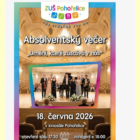
PŘÍMĚSTSKÝ TÁBOR
MISS VÝTVARNÝ MODEL
ZAMĚSTNÁNÍ
DOTACE
GDPR
ZUŠ Pohořelice
Školní 462
Pohořelice