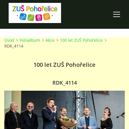
Úvod
Fotoalbum
Akce
100 let ZUŠ Pohořelice
ÚVOD
RDK_4114
100 LET ZUŠ POHOŘELICE
100 let ZUŠ Pohořelice
AKCE ŠKOLY
RDK_4114
O ŠKOLE
PRO RODIČE
TALENTOVÉ ZKOUŠKY