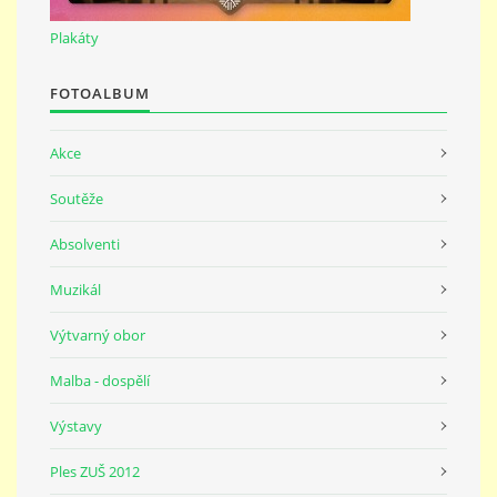
691 23
Plakáty
© 2026 eStránky.cz
|
Tisk
|
Nahoru ↑
FOTOALBUM
Akce
Soutěže
Absolventi
Muzikál
Výtvarný obor
Malba - dospělí
Výstavy
Ples ZUŠ 2012