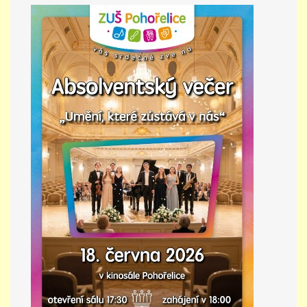
PŘÍMĚSTSKÝ TÁBOR
MISS VÝTVARNÝ MODEL
ZAMĚSTNÁNÍ
DOTACE
GDPR
ZUŠ Pohořelice
Školní 462
Pohořelice