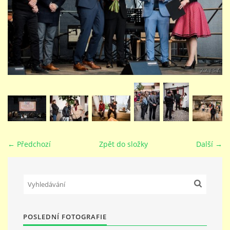
STUDIJNÍ OBORY
GALERIE
VIDEA - FILMOVÁ TVORBA
PEDAGOGICKÝ SBOR
← Předchozí
Zpět do složky
Další →
DOKUMENTY / KE STAŽENÍ
KURZY
POSLEDNÍ FOTOGRAFIE
KONTAKTY