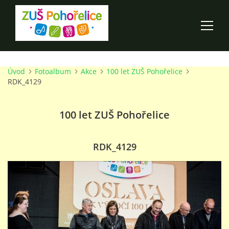
Úvod
Fotoalbum
Akce
100 let ZUŠ Pohořelice
ÚVOD
RDK_4129
100 LET ZUŠ POHOŘELICE
100 let ZUŠ Pohořelice
AKCE ŠKOLY
RDK_4129
O ŠKOLE
PRO RODIČE
TALENTOVÉ ZKOUŠKY