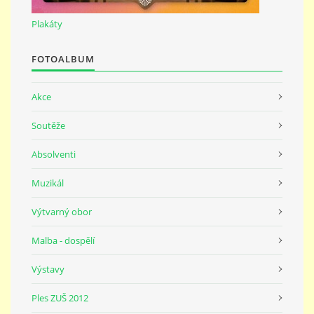
691 23
Plakáty
© 2026 eStránky.cz
|
Tisk
|
Nahoru ↑
FOTOALBUM
Akce
Soutěže
Absolventi
Muzikál
Výtvarný obor
Malba - dospělí
Výstavy
Ples ZUŠ 2012