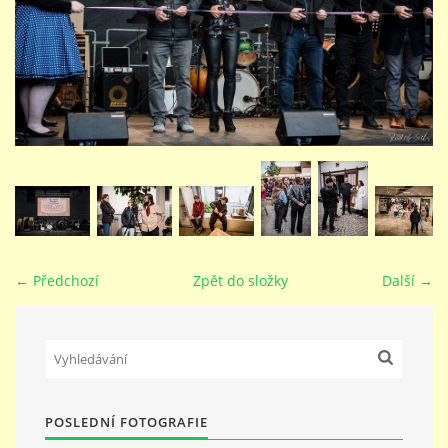
STUDIJNÍ OBORY
GALERIE
VIDEA - FILMOVÁ TVORBA
PEDAGOGICKÝ SBOR
← Předchozí
Zpět do složky
Další →
DOKUMENTY / KE STAŽENÍ
KURZY
POSLEDNÍ FOTOGRAFIE
KONTAKTY