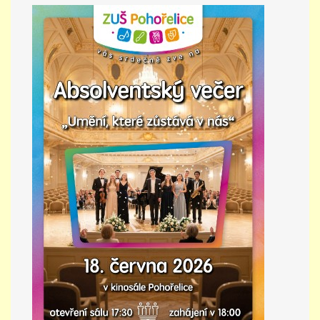
PŘÍMĚSTSKÝ TÁBOR
MISS VÝTVARNÝ MODEL
ZAMĚSTNÁNÍ
DOTACE
GDPR
ZUŠ Pohořelice
Školní 462
Pohořelice