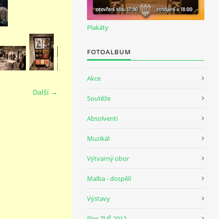
Plakáty
FOTOALBUM
Akce
Další →
Soutěže
Absolventi
Muzikál
Výtvarný obor
Malba - dospělí
Výstavy
Ples ZUŠ 2012